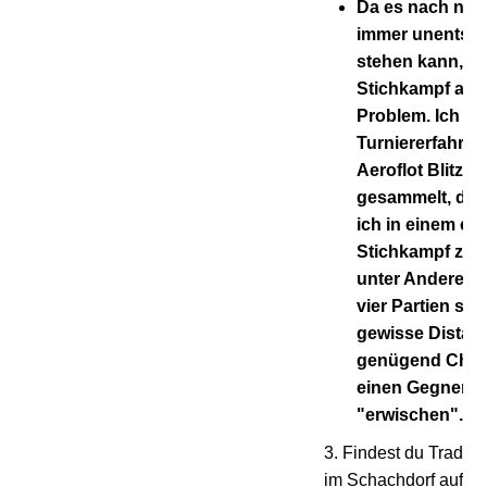
Da es nach nur 
immer unentsc
stehen kann, ist
Stichkampf an s
Problem. Ich ha
Turniererfahru
Aeroflot Blitztu
gesammelt, de
ich in einem ev
Stichkampf zuve
unter Anderem 
vier Partien sc
gewisse Distan
genügend Chan
einen Gegner z
"erwischen".
3. Findest du Traditi
im Schachdorf aufrec