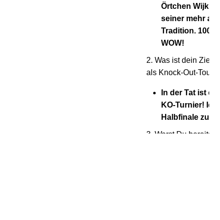
Örtchen Wijk an
seiner mehr als
Tradition. 1000 
WOW!
2. Was ist dein Ziel f
als Knock-Out-Tour
In der Tat ist e
KO-Turnier! Ich 
Halbfinale zu er
3. Warst Du bereits 
zum Schach-Spielen
2016 durfte ich
Schnellturnier B
Minds in Münc
Krulich –Cup t
Das Ergebnis w