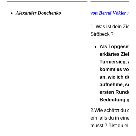
Alexander Donchenko
von Bernd Vökler :
1. Was ist dein Ziel f
Ströbeck ?
Als Topgesetzte
erklärtes Ziel n
Turniersieg. All
kommt es vor a
an, wie ich de
aufnehme, soda
ersten Runden 
Bedeutung gew
2.Wie schätzt du de
ein falls du in einen
musst ? Bist du ein gu