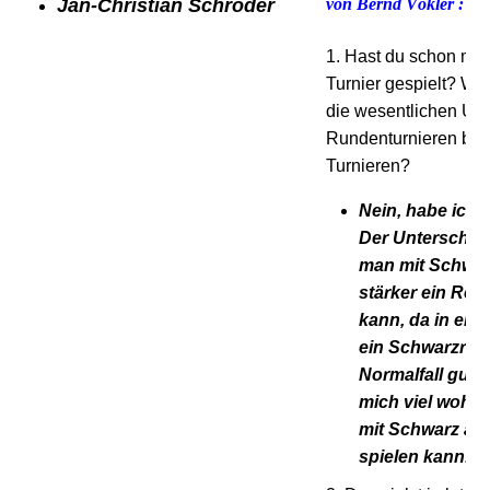
Jan-Christian Schröder
von Bernd Vökler :
1. Hast du schon mal
Turnier gespielt? Was
die wesentlichen Un
Rundenturnieren bzw
Turnieren?
Nein, habe ich 
Der Unterschied
man mit Schwa
stärker ein Rem
kann, da in ein
ein Schwarzrem
Normalfall gut is
mich viel wohle
mit Schwarz au
spielen kann.