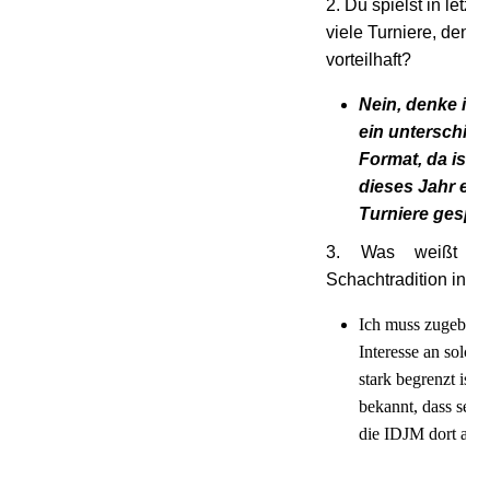
2. Du spielst in letzte
viele Turniere, denkst
vorteilhaft?
Nein, denke ich 
ein unterschied
Format, da ist e
dieses Jahr ein
Turniere gespie
3. Was weißt d
Schachtradition in S
Ich muss zugeben,
Interesse an solch
stark begrenzt ist. 
bekannt, dass seit 
die IDJM dort ausg