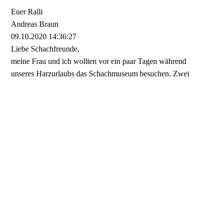
Euer Ralli
Andreas Braun
09.10.2020
14:36:27
Liebe Schachfreunde,
meine Frau und ich wollten vor ein paar Tagen während
unseres Harzurlaubs das Schachmuseum besuchen. Zwei
sympatische Schachdamen eures Vereins haben uns von dem
verheerenden Brand berichtet und uns stattdessen euer schönes
Vereinheim gezeigt. Ihr bewahrt eine große schachhistorische
Tradition und wir hoffen, das ihr das Museum in Kürze
wiedereröffnen könnt. Zur Unterstützung haben wir einen paar
Euro auf das Spendenkonto übewiesen. Nach der
Wiedereröffnung kommen wir auf jeden Fall noch einmal
vorbei!
Herzliche Schachgrüße aus Hannover!
Andreas Braun
Michael Busse