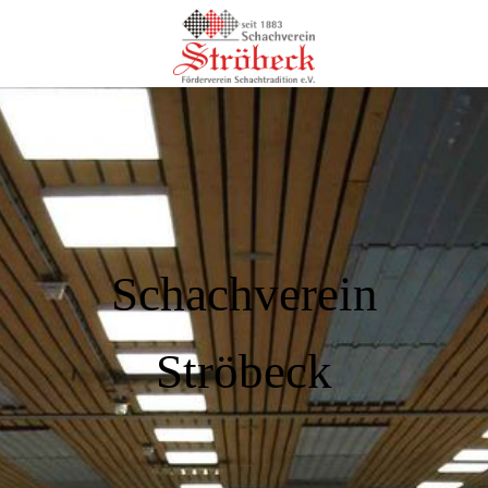
Schachverein
Ströbeck