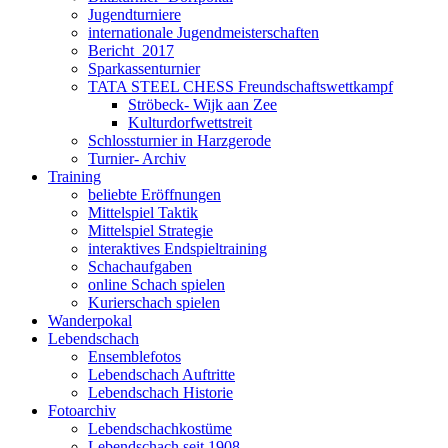
Jugendturniere
internationale Jugendmeisterschaften
Bericht_2017
Sparkassenturnier
TATA STEEL CHESS Freundschaftswettkampf
Ströbeck- Wijk aan Zee
Kulturdorfwettstreit
Schlossturnier in Harzgerode
Turnier- Archiv
Training
beliebte Eröffnungen
Mittelspiel Taktik
Mittelspiel Strategie
interaktives Endspieltraining
Schachaufgaben
online Schach spielen
Kurierschach spielen
Wanderpokal
Lebendschach
Ensemblefotos
Lebendschach Auftritte
Lebendschach Historie
Fotoarchiv
Lebendschachkostüme
Lebendschach seit 1908