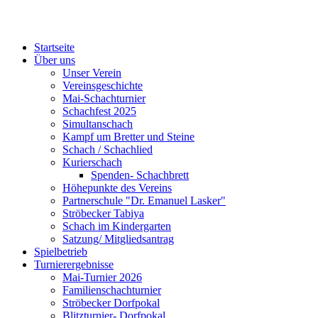
Startseite
Über uns
Unser Verein
Vereinsgeschichte
Mai-Schachturnier
Schachfest 2025
Simultanschach
Kampf um Bretter und Steine
Schach / Schachlied
Kurierschach
Spenden- Schachbrett
Höhepunkte des Vereins
Partnerschule "Dr. Emanuel Lasker"
Ströbecker Tabiya
Schach im Kindergarten
Satzung/ Mitgliedsantrag
Spielbetrieb
Turnierergebnisse
Mai-Turnier 2026
Familienschachturnier
Ströbecker Dorfpokal
Blitzturnier- Dorfpokal