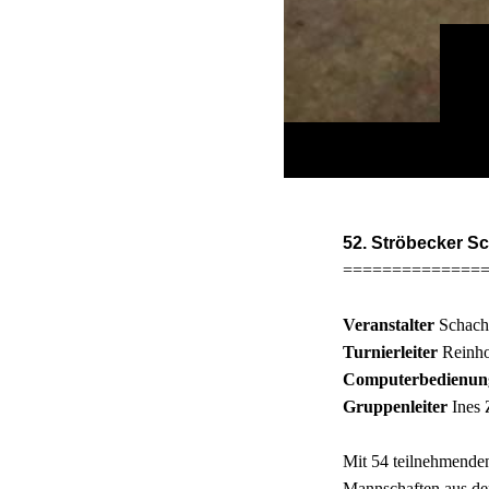
52. Ströbecker Sc
==============
Veranstalter
Schachv
Turnierleiter
Reinho
Computerbedienun
Gruppenleiter
Ines 
Mit 54 teilnehmende
Mannschaften aus de