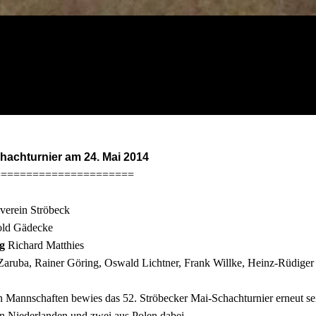
hachturnier am 24. Mai 2014
======================
erein Ströbeck
ld Gädecke
g
Richard Matthies
Zaruba, Rainer Göring, Oswald Lichtner,
Frank Willke, Heinz-Rüdiger
n Mannschaften bewies das 52. Ströbecker
Mai-Schachturnier erneut s
n Niederlanden und zwei aus Polen
dabei.