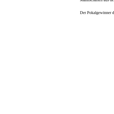
Der Pokalgewinner 
Mannschaft belegte d
Sieger der Gruppe A
Die Freude der Spiel
Turnier teil und hat 
Der SV Ströbeck grat
Wie üblich erhielten
Diesmal waren es die
sich beide Spieler au
Der SV Ströbeck beda
Ebenfalls ein Dankes