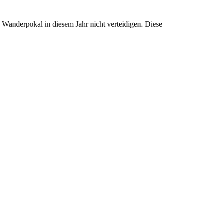
 Wanderpokal in diesem Jahr nicht
verteidigen. Diese
iebenlehner SV 90.
 Pokal erhielt. Die Mannschaft nimmt seit 2008 an
unserem
en Stammplatz in der Gruppe A erkämpft.
spause eine Kurzpartie mit lebenden Figuren zu spielen.
rcel Flohr aus Amersfoort/NL. Nach hartem Kampf
einigten
 für ihre Auftritte anläßlich dieser Veranstaltung.
 Der SV Ströbeck hofft auf ein Wiedersehen am
30.05.2015.