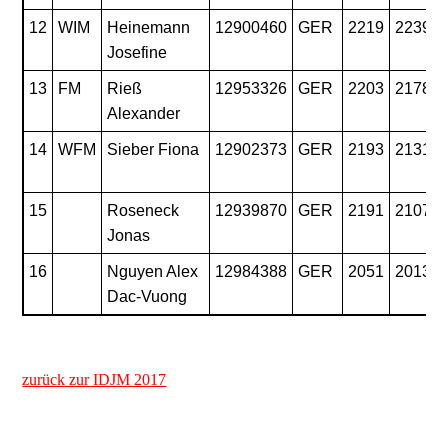
12
WIM
Heinemann
12900460
GER
2219
2239
Josefine
13
FM
Rieß
12953326
GER
2203
2178
Alexander
14
WFM
Sieber Fiona
12902373
GER
2193
2131
15
Roseneck
12939870
GER
2191
2107
Jonas
16
Nguyen Alex
12984388
GER
2051
2013
Dac-Vuong
zurück zur IDJM 2017