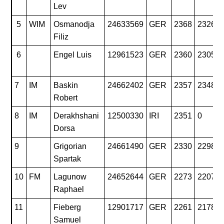
Lev
5
WIM
Osmanodja
24633569
GER
2368
2326
Filiz
6
Engel Luis
12961523
GER
2360
2305
7
IM
Baskin
24662402
GER
2357
2348
Robert
8
IM
Derakhshani
12500330
IRI
2351
0
Dorsa
9
Grigorian
24661490
GER
2330
2298
Spartak
10
FM
Lagunow
24652644
GER
2273
2207
Raphael
11
Fieberg
12901717
GER
2261
2178
Samuel