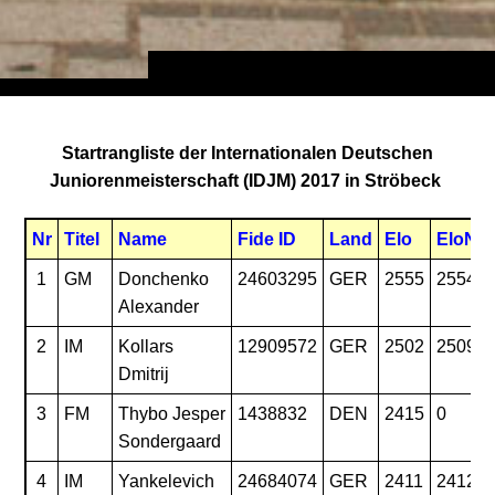
Startrangliste der Internationalen Deutschen
Juniorenmeisterschaft (IDJM) 2017 in Ströbeck
Nr
Titel
Name
Fide ID
Land
Elo
EloN
1
GM
Donchenko
24603295
GER
2555
2554
Alexander
2
IM
Kollars
12909572
GER
2502
2509
Dmitrij
3
FM
Thybo Jesper
1438832
DEN
2415
0
Sondergaard
4
IM
Yankelevich
24684074
GER
2411
2412