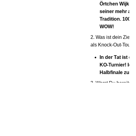
Örtchen Wijk an
seiner mehr als
Tradition. 1000 
WOW!
2. Was ist dein Ziel f
als Knock-Out-Tour
In der Tat ist e
KO-Turnier! Ich 
Halbfinale zu er
3. Warst Du bereits 
zum Schach-Spielen
2016 durfte ich
Schnellturnier B
Minds in Münc
Krulich –Cup t
Das Ergebnis w