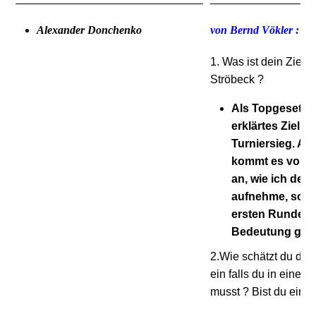
Alexander Donchenko
von Bernd Vökler :
1. Was ist dein Ziel f
Ströbeck ?
Als Topgesetzte
erklärtes Ziel n
Turniersieg. All
kommt es vor a
an, wie ich de
aufnehme, soda
ersten Runden 
Bedeutung gew
2.Wie schätzt du de
ein falls du in einen
musst ? Bist du ein gu