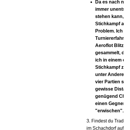
Da es nach nur 
immer unentsc
stehen kann, ist
Stichkampf an s
Problem. Ich ha
Turniererfahru
Aeroflot Blitztu
gesammelt, de
ich in einem ev
Stichkampf zuve
unter Anderem 
vier Partien sc
gewisse Distan
genügend Chan
einen Gegner z
"erwischen".
3. Findest du Traditi
im Schachdorf aufrec