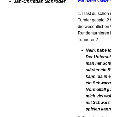
Jan-Christian Schröder
von Bernd Vökler :
1. Hast du schon mal
Turnier gespielt? Was
die wesentlichen Un
Rundenturnieren bzw
Turnieren?
Nein, habe ich 
Der Unterschied
man mit Schwa
stärker ein Rem
kann, da in ein
ein Schwarzrem
Normalfall gut is
mich viel wohle
mit Schwarz au
spielen kann.