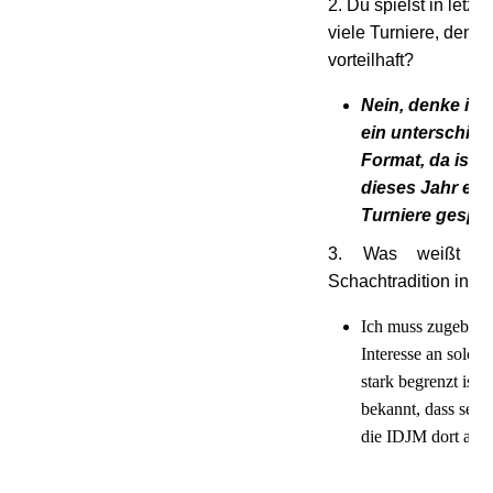
2. Du spielst in letzte
viele Turniere, denkst
vorteilhaft?
Nein, denke ich 
ein unterschied
Format, da ist e
dieses Jahr ein
Turniere gespie
3. Was weißt d
Schachtradition in S
Ich muss zugeben,
Interesse an solch
stark begrenzt ist. 
bekannt, dass seit 
die IDJM dort ausg