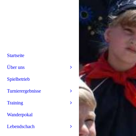
Startseite
Über uns
Spielbetrieb
Turnierergebnisse
Training
Wanderpokal
Lebendschach