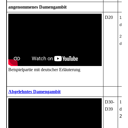
angenommenes Damengambit
D20
1. d
d5
2. c
d5x
Beispielpartie
mit deutscher Erläuterung
Abgelehntes Damengambit
D30-
1. d
D39
d5
2. c
e7-