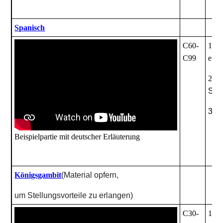
Spanisch
C60-
1. e
C99
e5
2
. 
Sb8
3. 
Beispielpartie
mit deutscher Erläuterung
Königsgambit
(Material opfern,
um Stellungsvorteile zu erlangen)
C30-
1. e