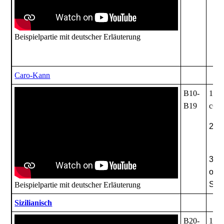
Beispielpartie
mit deutscher Erläuterung
Caro-Kann
B10-
1. e
B19
c6
2. d
d7-
3. 
oder
Sb1
Beispielpartie
mit deutscher Erläuterung
Sizilianisch
B20-
1. e