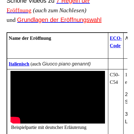
S
chöne Videos
zu
7 Regeln d
er
E
röffnung
(auch zum Nachlesen)
und
Grundlagen der Eröffnung
swahl
Name der Eröffnung
ECO-
Anf
Code
Italienisch
(auch
Giuoco piano genannt)
C50-
1. e
C54
e5
2. 
Sb8
3. 
Lf8-
Beispielpartie mit deutscher Erläuterung