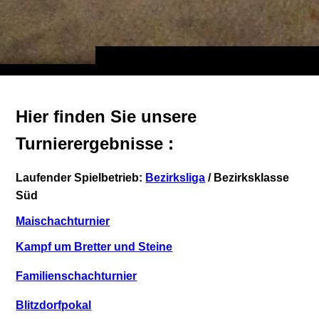
Hier finden Sie unsere
Turnierergebnisse :
Laufender Spielbetrieb:
Bezirksliga
/ Bezirksklasse
Süd
Maischachturnier
Kampf um Bretter und Steine
Familienschachturnier
Blitzdorfpokal