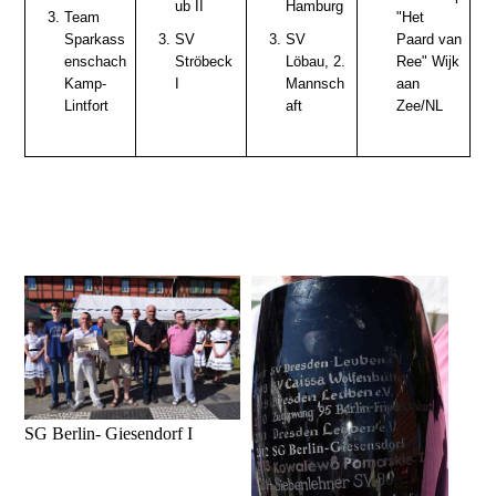
ub II
Hamburg
Team
"Het
Sparkass
SV
SV
Paard van
enschach
Ströbeck
Löbau, 2.
Ree" Wijk
Kamp-
I
Mannsch
aan
Lintfort
aft
Zee/NL
SG Berlin- Giesendorf I