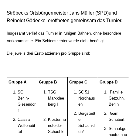
Ströbecks Ortsbürgermeister Jans Müller (SPD)und
Reinoldt Gädecke eröffneten gemeinsam das Turnier.
Insgesamt verlief das Turnier in ruhigen Bahnen, ohne besondere
Vorkommnisse. Ein Schiedsrichter wurde nicht benötigt.
Die jeweils drei Erstplatzierten pro Gruppe sind:
Gruppe A
Gruppe B
Gruppe C
Gruppe D
SG
TSG
SC 51
Familie
Berlin-
Markklee
Nordhaus
Getzuhn,
Giesendor
berg I
en
Berlin
f
Bergstedt
Gam.
Caissa
Klosterma
er
Schubert
Wolfenbüt
nsfelder
Schachkl
Schaakge
tel
Schachkl
ub/
nootschap