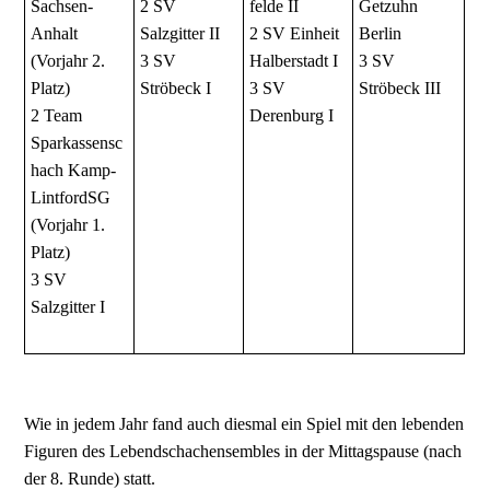
Sachsen-
2 SV
felde II
Getzuhn
Anhalt
Salzgitter II
2 SV Einheit
Berlin
(Vorjahr 2.
3 SV
Halberstadt I
3 SV
Platz)
Ströbeck I
3 SV
Ströbeck III
2 Team
Derenburg I
Sparkassensc
hach Kamp-
LintfordSG
(Vorjahr 1.
Platz)
3 SV
Salzgitter I
Wie in jedem Jahr fand auch diesmal ein Spiel mit den lebenden
Figuren des Lebendschachensembles in der Mittagspause (nach
der 8. Runde) statt.