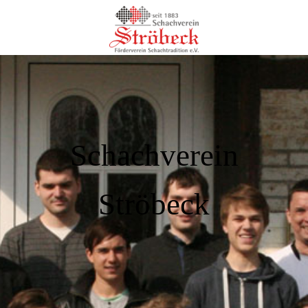
Schachverein
Ströbeck