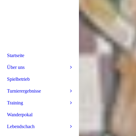
Startseite
Über uns
Spielbetrieb
Turnierergebnisse
Training
Wanderpokal
Lebendschach